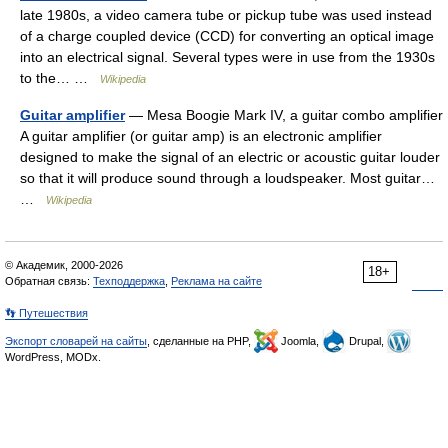
late 1980s, a video camera tube or pickup tube was used instead
of a charge coupled device (CCD) for converting an optical image
into an electrical signal. Several types were in use from the 1930s
to the… …
Wikipedia
Guitar amplifier
— Mesa Boogie Mark IV, a guitar combo amplifier
A guitar amplifier (or guitar amp) is an electronic amplifier
designed to make the signal of an electric or acoustic guitar louder
so that it will produce sound through a loudspeaker. Most guitar…
…
Wikipedia
© Академик, 2000-2026
18+
Обратная связь:
Техподдержка
,
Реклама на сайте
👣 Путешествия
Экспорт словарей на сайты
, сделанные на PHP,
Joomla,
Drupal,
WordPress, MODx.