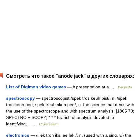
Смотреть что такое "anode jack" в других словарях:
List of Digimon video games
— A presentation at a …
Wikipedia
spectroscopy
— spectroscopist /spek tros keuh pist/, n. /spek
tros keuh pee, spek treuh skoh pee/, n. the science that deals with
the use of the spectroscope and with spectrum analysis. [1865 70;
SPECTRO + SCOPY] * * * Branch of analysis devoted to
identifying… …
Universalium
electronics
— /i lek tron iks, ee lek /, n. (used with a sing. v.) the