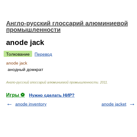
Англо-русский глоссарий алюминиевой
промышленности
anode jack
Толкование
Перевод
anode jack
анодный домкрат
Англо-русский глоссарий алюминиевой промышленности
.
2011
.
Игры ⚽
Нужно сделать НИР?
anode inventory
anode jacket